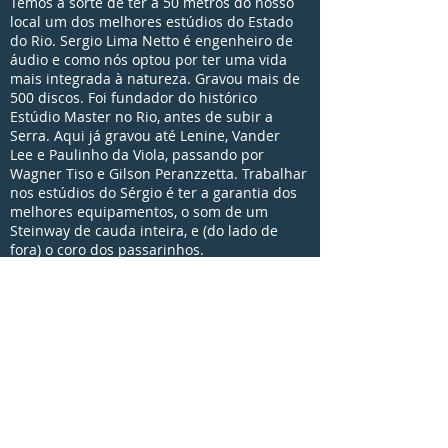
Temos a sorte de ter a 50 metros do nosso
local um dos melhores estúdios do Estado
do Rio. Sergio Lima Netto é engenheiro de
áudio e como nós optou por ter uma vida
mais integrada à natureza. Gravou mais de
500 discos. Foi fundador do histórico
Estúdio Master no Rio, antes de subir a
Serra. Aqui já gravou até Lenine, Vander
Lee e Paulinho da Viola, passando por
Wagner Tiso e Gilson Peranzzetta. Trabalhar
nos estúdios do Sérgio é ter a garantia dos
melhores equipamentos, o som de um
Steinway de cauda inteira, e (do lado de
fora) o coro dos passarinhos.
Julia Bessler
Estrategista de Branding e Experience
Designer, com especializações em
antropologia e mídias sociais, ganhadora do
prêmio nacional Reflexões Críticas Para a
Internet 2010, pela Funarte. Trabalhou no
estúdio de design e branding Zago, atuando
junto à equipe em Nova York e